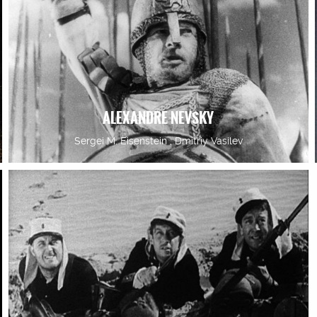
ALEXANDRE NEVSKY
Sergei M. Eisenstein , Dmitriy Vasilev