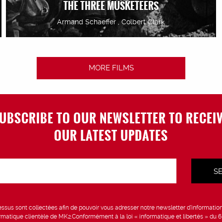
THE THREE MUSKETEERS
Armand Schaeffer , Colbert Clark
MORE FILMS
UBSCRIBE TO OUR NEWSLETTER TO RECEI
OUR LATEST UPDATES
sus sont collectées afin de pouvoir vous adresser notre newsletter d’information 
formatique clientèle de MK2.Conformément à la loi « informatique et libertés » du 