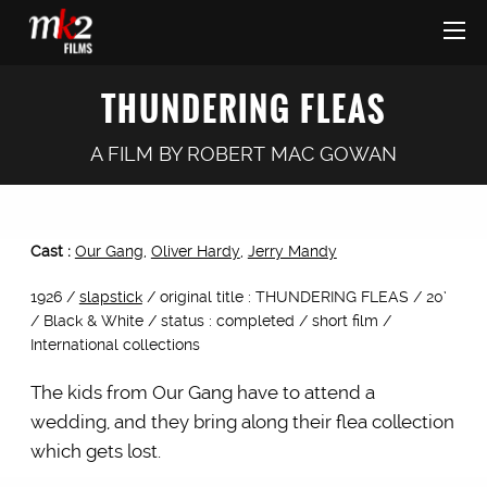
THUNDERING FLEAS
A FILM BY
ROBERT MAC GOWAN
Cast :
Our Gang
,
Oliver Hardy
,
Jerry Mandy
1926 /
slapstick
/ original title : THUNDERING FLEAS / 20’
/ Black & White / status : completed / short film /
International collections
The kids from Our Gang have to attend a
wedding, and they bring along their flea collection
which gets lost.