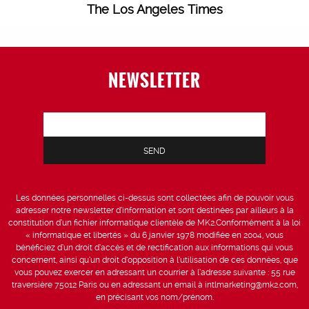
The Los Angeles Times
NEWSLETTER
Les données personnelles ci-dessus sont collectées afin de pouvoir vous
adresser notre newsletter d’information et sont destinées par ailleurs à la
constitution d’un fichier informatique clientèle de MK2.Conformément à la loi
« informatique et libertés » du 6 janvier 1978 modifiée en 2004, vous
bénéficiez d’un droit d’accès et de rectification aux informations qui vous
concernent, ainsi qu’un droit d’opposition à l’utilisation de ces données, que
vous pouvez exercer en adressant un courrier à l’adresse suivante : 55 rue
traversière 75012 Paris ou en adressant un email à intlmarketing@mk2.com,
en précisant vos nom/prénom.