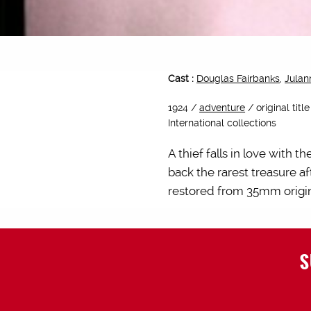
Cast :
Douglas Fairbanks
,
Julan
1924 /
adventure
/ original tit
International collections
A thief falls in love with 
back the rarest treasure a
restored from 35mm origin
S