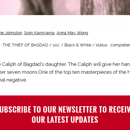
ne Johnston
,
Sojin Kamiyama
,
Anna May Wong
le : THE THIEF OF BAGDAD / 101’ / Black & White / status : completed
the Caliph of Bagdad’s daughter. The Caliph will give her han
fter seven moons.One of the top ten masterpieces of the H
al negative.
UBSCRIBE TO OUR NEWSLETTER TO RECEI
OUR LATEST UPDATES