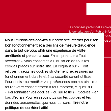
Les données personnelles ci-des
la constitution d’un fichier in
vous bénéficiez d’un droit d’a
Nous utilisons des cookies sur notre site Internet pour son
données, que vous pouvez exe
bon fonctionnement et à des fins de mesure d'audience
dans le but de vous offrir une expérience de visite
améliorée et personnalisée.
En cliquant sur « Tout
accepter », vous consentez à l'utilisation de tous les
cookies placés sur notre site. En cliquant sur « Tout
Line up
refuser », seuls les cookies strictement nécessaires au
Contact
fonctionnement du site et à sa sécurité seront utilisés.
Pour choisir ou modifier vos préférences cookies ainsi que
retirer votre consentement à tout moment, cliquez sur
« Personnaliser vos cookies » ou sur le lien « Cookies » en
bas d'écran. Pour en savoir plus sur les cookies et les
données personnelles que nous utilisons :
lire notre
politique de confidentialité