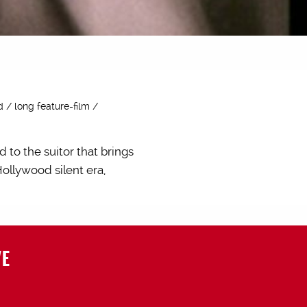
 / long feature-film /
d to the suitor that brings
ollywood silent era,
VE