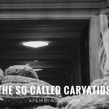
THE SO-CALLED CARYATID
A FILM BY
AGNÈS VARDA