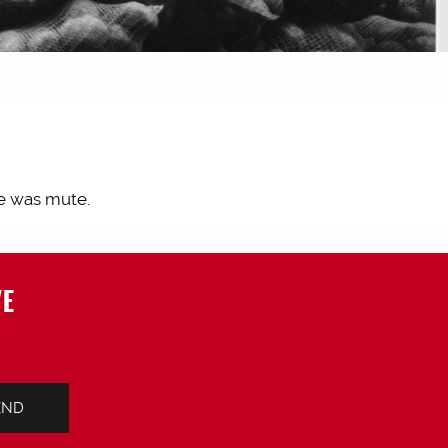
re was mute.
VE