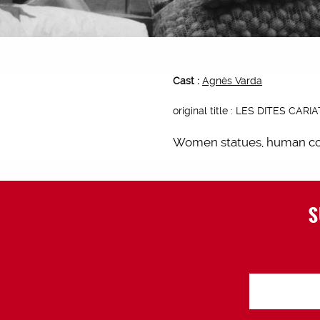
Cast :
Agnès Varda
original title : LES DITES CARIA
Women statues, human colu
S