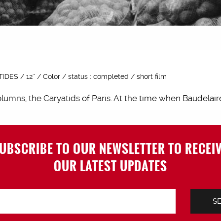
TIDES / 12'’ / Color / status : completed / short film
mns, the Caryatids of Paris. At the time when Baudelai
UBSCRIBE TO OUR NEWSLETTER TO RECEI
OUR LATEST UPDATES