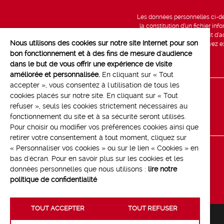
Les données personnelles ci-des
la constitution d’un fichier in
vous bénéficiez d’un droit d’a
Nous utilisons des cookies sur notre site Internet pour son
données, que vous pouvez exe
bon fonctionnement et à des fins de mesure d'audience
dans le but de vous offrir une expérience de visite
améliorée et personnalisée.
En cliquant sur « Tout
accepter », vous consentez à l'utilisation de tous les
cookies placés sur notre site. En cliquant sur « Tout
Line up
refuser », seuls les cookies strictement nécessaires au
Contact
fonctionnement du site et à sa sécurité seront utilisés.
Pour choisir ou modifier vos préférences cookies ainsi que
retirer votre consentement à tout moment, cliquez sur
« Personnaliser vos cookies » ou sur le lien « Cookies » en
bas d'écran. Pour en savoir plus sur les cookies et les
données personnelles que nous utilisons :
lire notre
politique de confidentialité
TOUT ACCEPTER
TOUT REFUSER