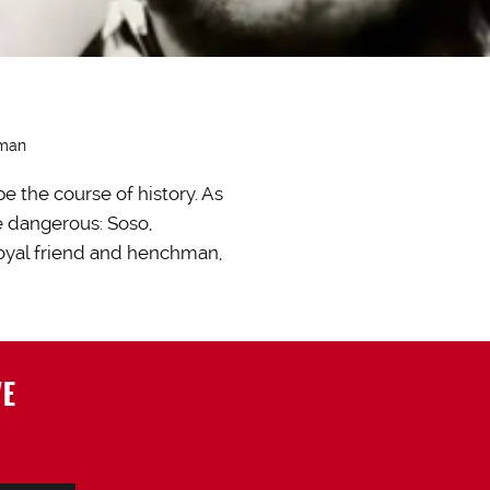
rman
e the course of history. As
e dangerous: Soso,
 loyal friend and henchman,
VE