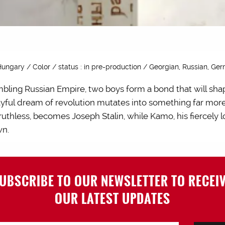
ungary / Color / status : in pre-production / Georgian, Russian, Ge
bling Russian Empire, two boys form a bond that will shap
layful dream of revolution mutates into something far mor
 ruthless, becomes Joseph Stalin, while Kamo, his fiercely
wn.
UBSCRIBE TO OUR NEWSLETTER TO RECEI
OUR LATEST UPDATES