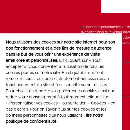
Les données personnelles ci-des
la constitution d’un fichier in
vous bénéficiez d’un droit d’a
Nous utilisons des cookies sur notre site Internet pour son
données, que vous pouvez exe
bon fonctionnement et à des fins de mesure d'audience
dans le but de vous offrir une expérience de visite
améliorée et personnalisée.
En cliquant sur « Tout
accepter », vous consentez à l'utilisation de tous les
cookies placés sur notre site. En cliquant sur « Tout
Line up
refuser », seuls les cookies strictement nécessaires au
Contact
fonctionnement du site et à sa sécurité seront utilisés.
Pour choisir ou modifier vos préférences cookies ainsi que
retirer votre consentement à tout moment, cliquez sur
« Personnaliser vos cookies » ou sur le lien « Cookies » en
bas d'écran. Pour en savoir plus sur les cookies et les
données personnelles que nous utilisons :
lire notre
politique de confidentialité