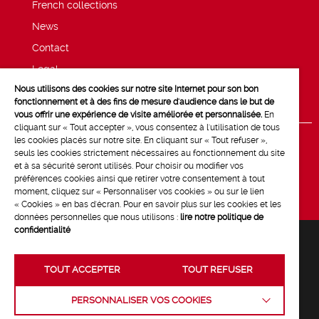
French collections
News
Contact
Legal
Nous utilisons des cookies sur notre site Internet pour son bon
Privacy and cookie policy
fonctionnement et à des fins de mesure d'audience dans le but de
vous offrir une expérience de visite améliorée et personnalisée.
En
cliquant sur « Tout accepter », vous consentez à l'utilisation de tous
les cookies placés sur notre site. En cliquant sur « Tout refuser »,
seuls les cookies strictement nécessaires au fonctionnement du site
et à sa sécurité seront utilisés. Pour choisir ou modifier vos
préférences cookies ainsi que retirer votre consentement à tout
moment, cliquez sur « Personnaliser vos cookies » ou sur le lien
« Cookies » en bas d'écran. Pour en savoir plus sur les cookies et les
données personnelles que nous utilisons :
lire notre politique de
confidentialité
TOUT ACCEPTER
TOUT REFUSER
Crédits :
La Jungle
PERSONNALISER VOS COOKIES