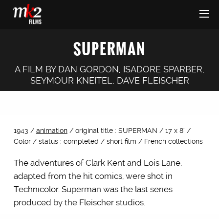
SUPERMAN
A FILM BY
DAN GORDON
,
ISADORE SPARBER
,
SEYMOUR KNEITEL
,
DAVE FLEISCHER
1943 /
animation
/ original title : SUPERMAN / 17 x 8’ /
Color / status : completed / short film / French collections
The adventures of Clark Kent and Lois Lane,
adapted from the hit comics, were shot in
Technicolor. Superman was the last series
produced by the Fleischer studios.