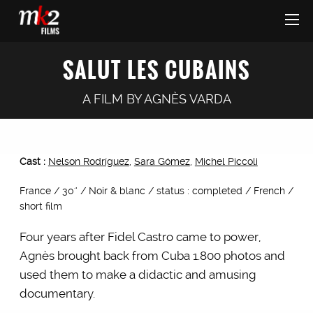
SALUT LES CUBAINS
A FILM BY
AGNÈS VARDA
Cast :
Nelson Rodríguez
,
Sara Gómez
,
Michel Piccoli
France / 30'’ / Noir & blanc / status : completed / French /
short film
Four years after Fidel Castro came to power,
Agnès brought back from Cuba 1.800 photos and
used them to make a didactic and amusing
documentary.