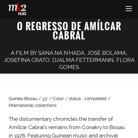
O REGRESSO DE AMÍLCAR
CABRAL
A FILM BY
SANA NA N'HADA
,
JOSÉ BOLAMA
,
JOSEFINA CRATO
,
DJALMA FETTERMANN
,
FLORA
GOMES
Guinea-Bissau / 33’ / Color / status : completed /
International collections
The documentary chronicles the transfer of
Amílcar Cabral’s remains from Conakry to Bissau
in 1976. Featuring Guinean music and archival