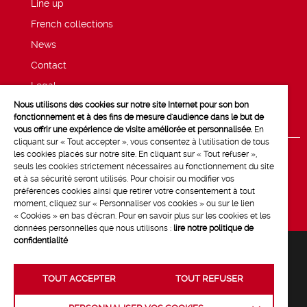
Line up
French collections
News
Contact
Legal
Nous utilisons des cookies sur notre site Internet pour son bon
Privacy and cookie policy
fonctionnement et à des fins de mesure d'audience dans le but de
vous offrir une expérience de visite améliorée et personnalisée.
En
cliquant sur « Tout accepter », vous consentez à l'utilisation de tous
les cookies placés sur notre site. En cliquant sur « Tout refuser »,
seuls les cookies strictement nécessaires au fonctionnement du site
et à sa sécurité seront utilisés. Pour choisir ou modifier vos
préférences cookies ainsi que retirer votre consentement à tout
moment, cliquez sur « Personnaliser vos cookies » ou sur le lien
« Cookies » en bas d'écran. Pour en savoir plus sur les cookies et les
données personnelles que nous utilisons :
lire notre politique de
confidentialité
TOUT ACCEPTER
TOUT REFUSER
Crédits :
La Jungle