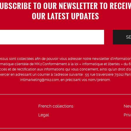
UBSCRIBE TO OUR NEWSLETTER TO RECEI
OUR LATEST UPDATES
sus sont collectées afin de pouvoir vous adresser notre newsletter d’information 
formatique clientèle de MK2.Conformément à la loi « informatique et libertés » du 
ccès et de rectification aux informations qui vous concernent, ainsi qu’un droit d’op
rcer en adressant un courrier à l’adresse suivante : 55 rue traversière 75012 Par
intlmarketing@mk2.com, en précisant vos nom/prénom.
French collections
Ne
Legal
Pri