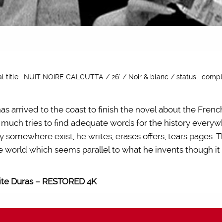
al title : NUIT NOIRE CALCUTTA / 26’ / Noir & blanc / status : compl
as arrived to the coast to finish the novel about the French
 much tries to find adequate words for the history every
ly somewhere exist, he writes, erases offers, tears pages. 
e world which seems parallel to what he invents though it 
rite Duras – RESTORED 4K