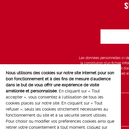
S
Les données personnelles ci-des
la constitution d’un fichier in
vous bénéficiez d’un droit d’a
Nous utilisons des cookies sur notre site Internet pour son
données, que vous pouvez exe
bon fonctionnement et à des fins de mesure d'audience
dans le but de vous offrir une expérience de visite
améliorée et personnalisée.
En cliquant sur « Tout
accepter », vous consentez à l'utilisation de tous les
cookies placés sur notre site. En cliquant sur « Tout
Line up
refuser », seuls les cookies strictement nécessaires au
Contact
fonctionnement du site et à sa sécurité seront utilisés.
Pour choisir ou modifier vos préférences cookies ainsi que
retirer votre consentement à tout moment, cliquez sur