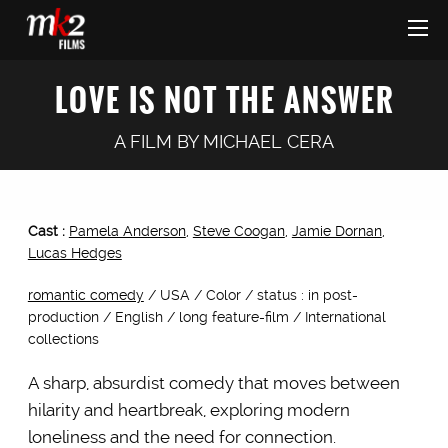
LOVE IS NOT THE ANSWER
A FILM BY
MICHAEL CERA
Cast :
Pamela Anderson
,
Steve Coogan
,
Jamie Dornan
,
Lucas Hedges
romantic comedy
/ USA / Color / status : in post-
production / English / long feature-film / International
collections
A sharp, absurdist comedy that moves between
hilarity and heartbreak, exploring modern
loneliness and the need for connection.