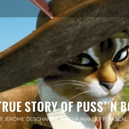
TRUE STORY OF PUSS’ N 
BY
JÉRÔME DESCHAMPS
,
MACHA MAKEIEFF
,
PASCAL