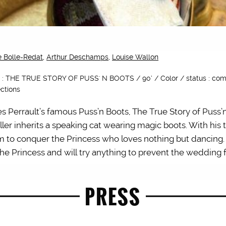
 Bolle-Redat
,
Arthur Deschamps
,
Louise Wallon
tle : THE TRUE STORY OF PUSS' N BOOTS / 90’ / Color / status : co
ections
s Perrault’s famous Puss’n Boots, The True Story of Puss’n 
ler inherits a speaking cat wearing magic boots. With his t
im to conquer the Princess who loves nothing but dancing.
he Princess and will try anything to prevent the wedding 
PRESS