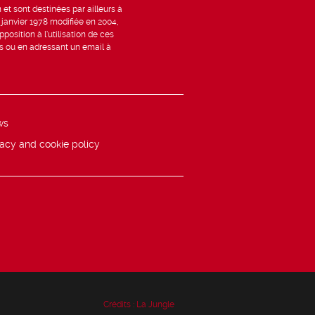
et sont destinées par ailleurs à
6 janvier 1978 modifiée en 2004,
position à l’utilisation de ces
is ou en adressant un email à
ws
vacy and cookie policy
Crédits :
La Jungle