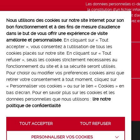
Les données personnelles ci-des
la constitution d’un fichier in
vous bénéficiez d’un droit d’a
Nous utilisons des cookies sur notre site Internet pour son
données, que vous pouvez exe
bon fonctionnement et à des fins de mesure d'audience
dans le but de vous offrir une expérience de visite
améliorée et personnalisée.
En cliquant sur « Tout
accepter », vous consentez à l'utilisation de tous les
cookies placés sur notre site. En cliquant sur « Tout
Line up
refuser », seuls les cookies strictement nécessaires au
Contact
fonctionnement du site et à sa sécurité seront utilisés.
Pour choisir ou modifier vos préférences cookies ainsi que
retirer votre consentement à tout moment, cliquez sur
« Personnaliser vos cookies » ou sur le lien « Cookies » en
bas d'écran. Pour en savoir plus sur les cookies et les
données personnelles que nous utilisons :
lire notre
politique de confidentialité
TOUT ACCEPTER
TOUT REFUSER
PERSONNALISER VOS COOKIES