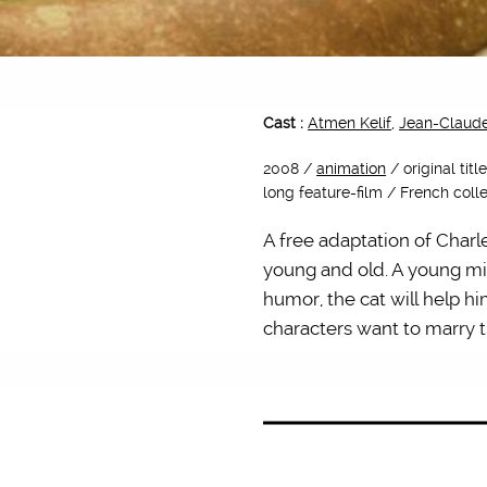
Cast :
Atmen Kelif
,
Jean-Claude
2008 /
animation
/ original ti
long feature-film / French coll
A free adaptation of Charle
young and old. A young mil
humor, the cat will help h
characters want to marry t