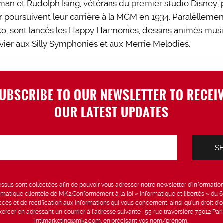
an et Rudolph Ising, vétérans du premier studio Disney, p
poursuivent leur carrière à la MGM en 1934. Paralèlleme
sko, sont lancés les Happy Harmonies, dessins animés musi
nvier aux Silly Symphonies et aux Merrie Melodies.
UBSCRIBE TO OUR NEWSLETTER TO RECEI
OUR LATEST UPDATES
sus sont collectées afin de pouvoir vous adresser notre newsletter d’information 
formatique clientèle de MK2.Conformément à la loi « informatique et libertés » du 
ccès et de rectification aux informations qui vous concernent, ainsi qu’un droit d’op
rcer en adressant un courrier à l’adresse suivante : 55 rue traversière 75012 Par
intlmarketing@mk2.com, en précisant vos nom/prénom.