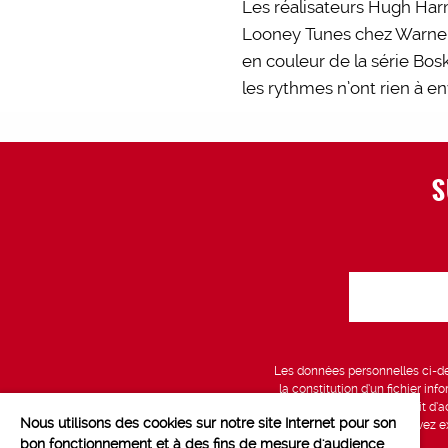
Les réalisateurs Hugh Harm
Looney Tunes chez Warner 
en couleur de la série Bo
les rythmes n’ont rien à e
S
Les données personnelles ci-des
la constitution d’un fichier in
vous bénéficiez d’un droit d’a
Nous utilisons des cookies sur notre site Internet pour son
données, que vous pouvez exe
bon fonctionnement et à des fins de mesure d'audience