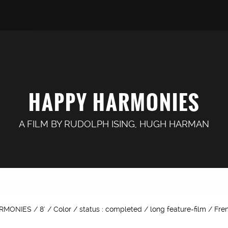
HAPPY HARMONIES
A FILM BY
RUDOLPH ISING
,
HUGH HARMAN
ARMONIES / 8’ / Color / status : completed / long feature-film / Fre