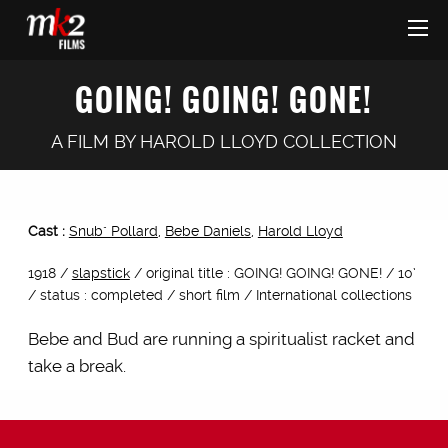
GOING! GOING! GONE!
A FILM BY
HAROLD LLOYD COLLECTION
Cast :
Snub" Pollard
,
Bebe Daniels
,
Harold Lloyd
1918 /
slapstick
/ original title : GOING! GOING! GONE! / 10’
/ status : completed / short film / International collections
Bebe and Bud are running a spiritualist racket and
take a break.