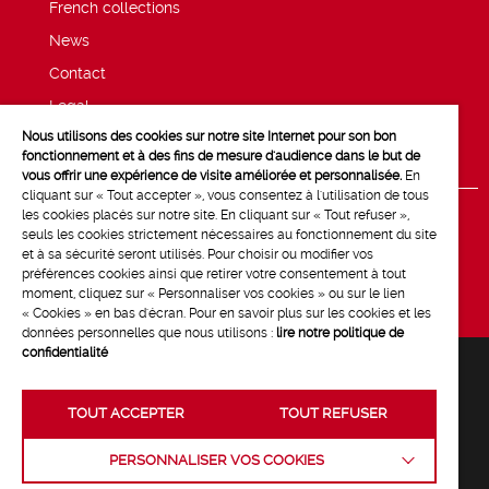
French collections
News
Contact
Legal
Nous utilisons des cookies sur notre site Internet pour son bon
Privacy and cookie policy
fonctionnement et à des fins de mesure d'audience dans le but de
vous offrir une expérience de visite améliorée et personnalisée.
En
cliquant sur « Tout accepter », vous consentez à l'utilisation de tous
les cookies placés sur notre site. En cliquant sur « Tout refuser »,
seuls les cookies strictement nécessaires au fonctionnement du site
et à sa sécurité seront utilisés. Pour choisir ou modifier vos
préférences cookies ainsi que retirer votre consentement à tout
moment, cliquez sur « Personnaliser vos cookies » ou sur le lien
« Cookies » en bas d'écran. Pour en savoir plus sur les cookies et les
données personnelles que nous utilisons :
lire notre politique de
confidentialité
TOUT ACCEPTER
TOUT REFUSER
Crédits :
La Jungle
PERSONNALISER VOS COOKIES