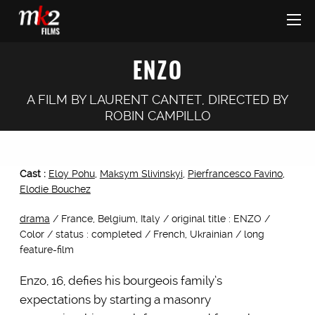
ENZO
A FILM BY
LAURENT CANTET, DIRECTED BY
ROBIN CAMPILLO
Cast :
Eloy Pohu
,
Maksym Slivinskyi
,
Pierfrancesco Favino
,
Elodie Bouchez
drama
/ France, Belgium, Italy / original title : ENZO /
Color / status : completed / French, Ukrainian / long
feature-film
Enzo, 16, defies his bourgeois family’s
expectations by starting a masonry