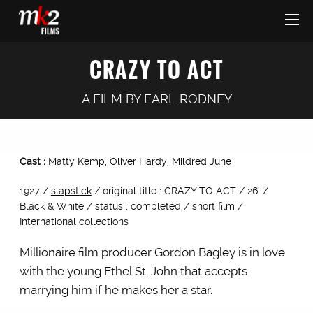
CRAZY TO ACT
A FILM BY
EARL RODNEY
Cast :
Matty Kemp
,
Oliver Hardy
,
Mildred June
1927 /
slapstick
/ original title : CRAZY TO ACT / 26’ /
Black & White / status : completed / short film /
International collections
Millionaire film producer Gordon Bagley is in love
with the young Ethel St. John that accepts
marrying him if he makes her a star.