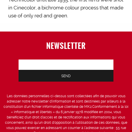
in Cinecolor, a bichrome colour process that made
use of only red and green.
NEWSLETTER
Les données personnelles ci-dessus sont collectées afin de pouvoir vous
adresser notre newsletter d’information et sont destinées par ailleurs à la
constitution d’un fichier informatique clientèle de MK2.Conformément à la loi
« informatique et libertés » du 6 janvier 1978 modifiée en 2004, vous
bénéficiez d’un droit d’accès et de rectification aux informations qui vous
concernent, ainsi qu’un droit d’opposition à l’utilisation de ces données, que
vous pouvez exercer en adressant un courrier à l’adresse suivante : 55 rue