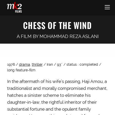
CHESS OF THE WIND
A FILM BY
MOHAMMAD REZA ASLANI
1976 /
drama
.
thriller
/ Iran / 93'’ / status : completed /
long feature-film
In the aftermath of his wife’s passing, Haji Amou, a
traditionalist and morally compromised merchant,
hatches a sinister scheme to eliminate his
daughter-in-law, the rightful inheritor of their
substantial fortune and the opulent family