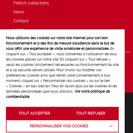
French collections
News
Contact
Legal
Nous utilisons des cookies sur notre site Internet pour son bon
Privacy and cookie policy
fonctionnement et à des fins de mesure d'audience dans le but de
vous offrir une expérience de visite améliorée et personnalisée.
En
cliquant sur « Tout accepter », vous consentez à l'utilisation de tous
les cookies placés sur notre site. En cliquant sur « Tout refuser »,
seuls les cookies strictement nécessaires au fonctionnement du site
et à sa sécurité seront utilisés. Pour choisir ou modifier vos
préférences cookies ainsi que retirer votre consentement à tout
moment, cliquez sur « Personnaliser vos cookies » ou sur le lien
« Cookies » en bas d'écran. Pour en savoir plus sur les cookies et les
données personnelles que nous utilisons :
lire notre politique de
confidentialité
TOUT ACCEPTER
TOUT REFUSER
Crédits :
La Jungle
PERSONNALISER VOS COOKIES