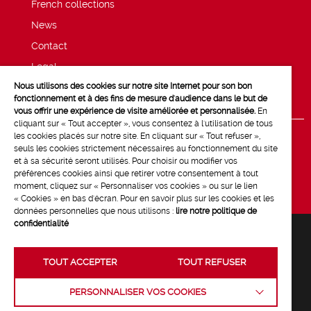
French collections
News
Contact
Legal
Nous utilisons des cookies sur notre site Internet pour son bon
Privacy and cookie policy
fonctionnement et à des fins de mesure d'audience dans le but de
vous offrir une expérience de visite améliorée et personnalisée.
En
cliquant sur « Tout accepter », vous consentez à l'utilisation de tous
les cookies placés sur notre site. En cliquant sur « Tout refuser »,
seuls les cookies strictement nécessaires au fonctionnement du site
et à sa sécurité seront utilisés. Pour choisir ou modifier vos
préférences cookies ainsi que retirer votre consentement à tout
moment, cliquez sur « Personnaliser vos cookies » ou sur le lien
« Cookies » en bas d'écran. Pour en savoir plus sur les cookies et les
données personnelles que nous utilisons :
lire notre politique de
confidentialité
TOUT ACCEPTER
TOUT REFUSER
Crédits :
La Jungle
PERSONNALISER VOS COOKIES