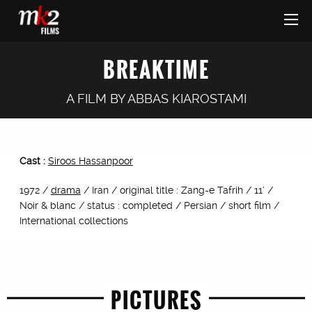
BREAKTIME
A FILM BY
ABBAS KIAROSTAMI
Cast :
Siroos Hassanpoor
1972 /
drama
/ Iran / original title : Zang-e Tafrih / 11’ /
Noir & blanc / status : completed / Persian / short film /
International collections
PICTURES