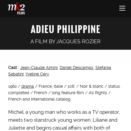
ADIEU PHILIPPINE
A FILM BY
JACQUES ROZIER
Cast :
Jean-Claude Aimini
,
Daniel Descamps
,
Stefania
Sabatini
,
Yveline Céry
1962 /
drama
/ France, Italie / 106’ / Noir & blanc / status :
completed / French / long feature-film / All Rights /
French and International catalog
Michel, a young man who works as a TV operator,
meets two starstruck young women, Liliane and
Juliette and begins casual affairs with both of