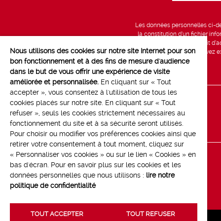
Les données personnelles ci-des
la constitution d’un fichier in
vous bénéficiez d’un droit d’a
Nous utilisons des cookies sur notre site Internet pour son
données, que vous pouvez exe
bon fonctionnement et à des fins de mesure d'audience
dans le but de vous offrir une expérience de visite
améliorée et personnalisée.
En cliquant sur « Tout
accepter », vous consentez à l'utilisation de tous les
cookies placés sur notre site. En cliquant sur « Tout
Line up
refuser », seuls les cookies strictement nécessaires au
Contact
fonctionnement du site et à sa sécurité seront utilisés.
Pour choisir ou modifier vos préférences cookies ainsi que
retirer votre consentement à tout moment, cliquez sur
« Personnaliser vos cookies » ou sur le lien « Cookies » en
bas d'écran. Pour en savoir plus sur les cookies et les
données personnelles que nous utilisons :
lire notre
politique de confidentialité
TOUT ACCEPTER
TOUT REFUSER