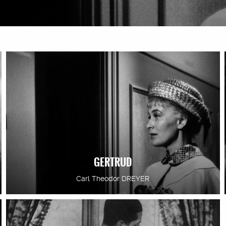
GERTRUD
Carl Theodor DREYER