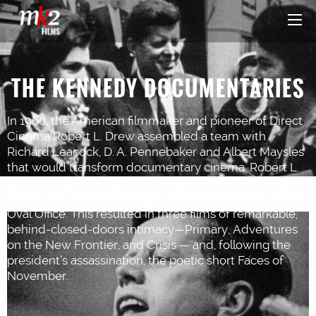
THE KENNEDY DOCUMENTARIES
In 1960, the American filmmaker and pioneer of Direct
Cinema Robert L. Drew assembled a team with
Richard Leacock, D. A. Pennebaker and Albert Maysles
that would transform documentary cinema. Robert L.
Drew was granted direct access to John F. Kennedy,
filming him on the campaign trail and eventually in the
Oval Office. This resulted in three films of remarkable,
behind-closed-doors intimacy—Primary, Adventures
on the New Frontier, and Crisis — and, following the
president’s assassination, the poetic short Faces of
November.