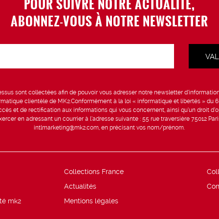
POUR SUIVRE NOTRE ACTUALITÉ,
ABONNEZ-VOUS À NOTRE NEWSLETTER
sus sont collectées afin de pouvoir vous adresser notre newsletter d’information 
formatique clientèle de MK2.Conformément à la loi « informatique et libertés » du 
ccès et de rectification aux informations qui vous concernent, ainsi qu’un droit d’op
rcer en adressant un courrier à l’adresse suivante : 55 rue traversière 75012 Par
intlmarketing@mk2.com, en précisant vos nom/prénom.
Collections France
Col
Actualités
Con
ité mk2
Mentions légales