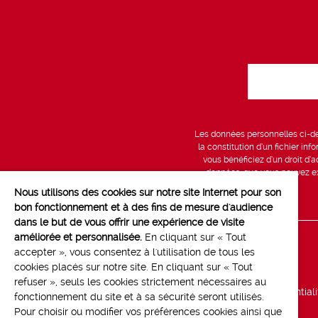
Les données personnelles ci-des
la constitution d’un fichier in
vous bénéficiez d’un droit d’a
données, que vous pouvez exe
Nous utilisons des cookies sur notre site Internet pour son
bon fonctionnement et à des fins de mesure d'audience
dans le but de vous offrir une expérience de visite
améliorée et personnalisée.
En cliquant sur « Tout
Line up
accepter », vous consentez à l'utilisation de tous les
cookies placés sur notre site. En cliquant sur « Tout
Marchés
refuser », seuls les cookies strictement nécessaires au
Politique de confidential
fonctionnement du site et à sa sécurité seront utilisés.
Pour choisir ou modifier vos préférences cookies ainsi que