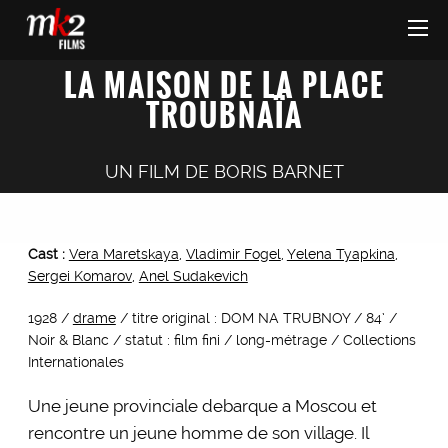
LA MAISON DE LA PLACE
TROUBNAÏA
UN FILM DE
BORIS BARNET
Cast :
Vera Maretskaya
,
Vladimir Fogel
,
Yelena Tyapkina
,
Sergei Komarov
,
Anel Sudakevich
1928 /
drame
/ titre original : DOM NA TRUBNOY / 84’ /
Noir & Blanc / statut : film fini / long-métrage / Collections
Internationales
Une jeune provinciale debarque a Moscou et
rencontre un jeune homme de son village. Il