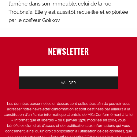
l’amène dans son immeuble, celui de la rue
Troubnaïa. Elle y est aussitôt recueillie et exploitée
par le coiffeur Golikov…
NEWSLETTER
Les données personnelles ci-dessus sont collectées afin de pouvoir vous
adresser notre newsletter d’information et sont destinées par ailleurs à la
constitution d’un fichier informatique clientèle de MK2.Conformément à la loi
« informatique et libertés » du 6 janvier 1978 modifiée en 2004, vous
bénéficiez d’un droit d’accès et de rectification aux informations qui vous
concernent, ainsi qu’un droit d’opposition à l’utilisation de ces données, que
vous pouvez exercer en adressant un courrier à l’adresse suivante : 55 rue