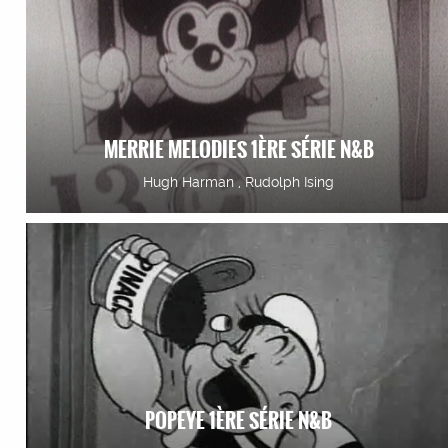
MERRIE MELODIES 1ÈRE SÉRIE N&B
Hugh Harman , Rudolph Ising
POPEYE 1ÈRE SÉRIE N&B