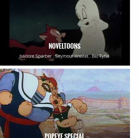
NOVELTOONS
Isadore Sparber , Seymour Kneitel , Bill Tytla
POPEYE SPECIAL