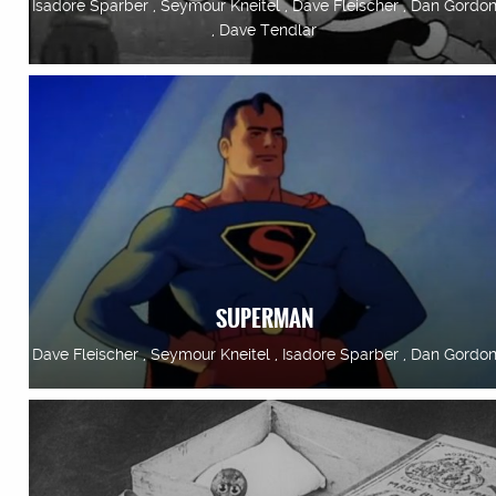
Isadore Sparber , Seymour Kneitel , Dave Fleischer , Dan Gordo
, Dave Tendlar
SUPERMAN
Dave Fleischer , Seymour Kneitel , Isadore Sparber , Dan Gordo