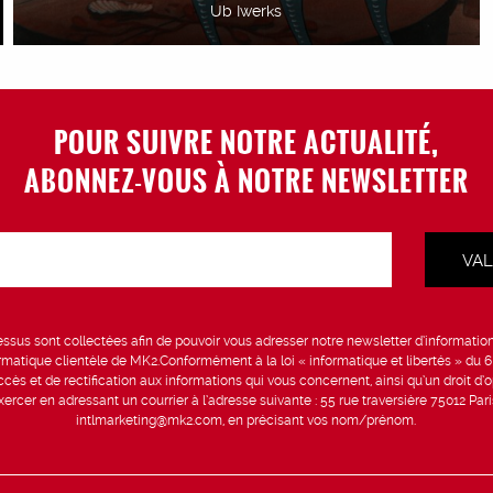
Ub Iwerks
POUR SUIVRE NOTRE ACTUALITÉ,
ABONNEZ-VOUS À NOTRE NEWSLETTER
sus sont collectées afin de pouvoir vous adresser notre newsletter d’information 
formatique clientèle de MK2.Conformément à la loi « informatique et libertés » du 
ccès et de rectification aux informations qui vous concernent, ainsi qu’un droit d’op
rcer en adressant un courrier à l’adresse suivante : 55 rue traversière 75012 Par
intlmarketing@mk2.com, en précisant vos nom/prénom.