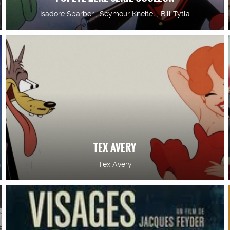
n
Isadore Sparber , Seymour Kneitel , Bill Tytla
TEX AVERY
n
Tex Avery