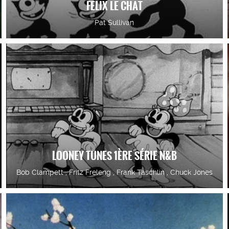
FELIX LE CHAT
Pat Sullivan
LOONEY TUNES 1ÈRE SÉRIE N&B
Bob Clampett , Fritz Freleng , Frank Taschlin , Chuck Jones