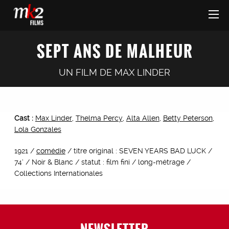
SEPT ANS DE MALHEUR
UN FILM DE
MAX LINDER
Cast :
Max Linder
,
Thelma Percy
,
Alta Allen
,
Betty Peterson
,
Lola Gonzales
1921 /
comédie
/ titre original : SEVEN YEARS BAD LUCK /
74’ / Noir & Blanc / statut : film fini / long-métrage /
Collections Internationales
NEWSLETTER