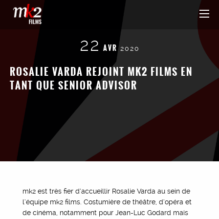
22
AVR
2020
ROSALIE VARDA REJOINT MK2 FILMS EN
TANT QUE SENIOR ADVISOR
mk2 est très fier d’accueillir Rosalie Varda au sein de
l’équipe mk2 films. Costumière de théâtre, d’opéra et
de cinéma, notamment pour Jean-Luc Godard mais