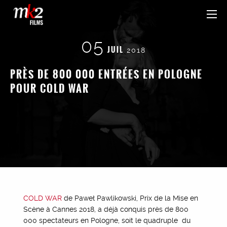
05
JUIL
2018
PRÈS DE 800 000 ENTRÉES EN POLOGNE
POUR COLD WAR
COLD WAR
de Paweł Pawlikowski, Prix de la Mise en
Scène à Cannes 2018, a déjà conquis près de 800
000 spectateurs en Pologne, soit le quadruple du