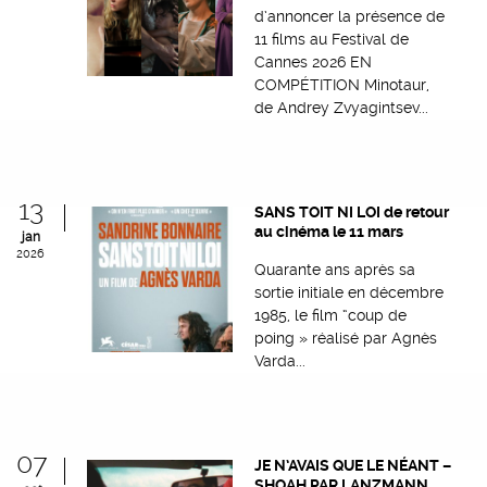
d’annoncer la présence de
11 films au Festival de
Cannes 2026 EN
COMPÉTITION Minotaur,
de Andrey Zvyagintsev...
13
SANS TOIT NI LOI de retour
au cinéma le 11 mars
jan
2026
Quarante ans après sa
sortie initiale en décembre
1985, le film “coup de
poing » réalisé par Agnès
Varda...
07
JE N’AVAIS QUE LE NÉANT –
SHOAH PAR LANZMANN,