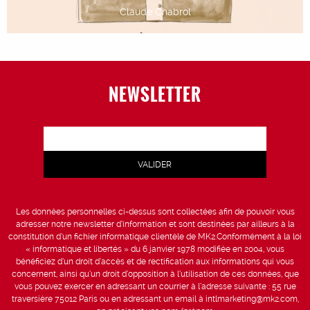
Claude Chabrol
NEWSLETTER
Les données personnelles ci-dessus sont collectées afin de pouvoir vous
adresser notre newsletter d’information et sont destinées par ailleurs à la
constitution d’un fichier informatique clientèle de MK2.Conformément à la loi
« informatique et libertés » du 6 janvier 1978 modifiée en 2004, vous
bénéficiez d’un droit d’accès et de rectification aux informations qui vous
concernent, ainsi qu’un droit d’opposition à l’utilisation de ces données, que
vous pouvez exercer en adressant un courrier à l’adresse suivante : 55 rue
traversière 75012 Paris ou en adressant un email à intlmarketing@mk2.com,