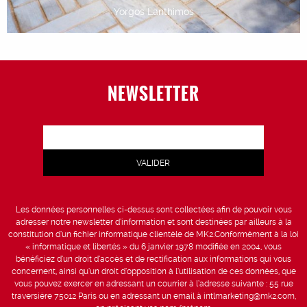
Yorgos Lanthimos
NEWSLETTER
Les données personnelles ci-dessus sont collectées afin de pouvoir vous
adresser notre newsletter d’information et sont destinées par ailleurs à la
constitution d’un fichier informatique clientèle de MK2.Conformément à la loi
« informatique et libertés » du 6 janvier 1978 modifiée en 2004, vous
bénéficiez d’un droit d’accès et de rectification aux informations qui vous
concernent, ainsi qu’un droit d’opposition à l’utilisation de ces données, que
vous pouvez exercer en adressant un courrier à l’adresse suivante : 55 rue
traversière 75012 Paris ou en adressant un email à intlmarketing@mk2.com,