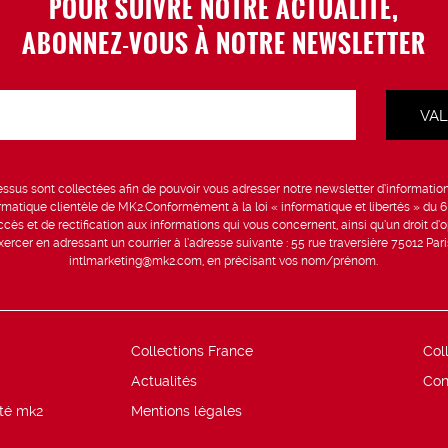
POUR SUIVRE NOTRE ACTUALITÉ,
ABONNEZ-VOUS À NOTRE NEWSLETTER
sus sont collectées afin de pouvoir vous adresser notre newsletter d’information 
formatique clientèle de MK2.Conformément à la loi « informatique et libertés » du 
ccès et de rectification aux informations qui vous concernent, ainsi qu’un droit d’op
rcer en adressant un courrier à l’adresse suivante : 55 rue traversière 75012 Par
intlmarketing@mk2.com, en précisant vos nom/prénom.
Collections France
Col
Actualités
Con
ité mk2
Mentions légales