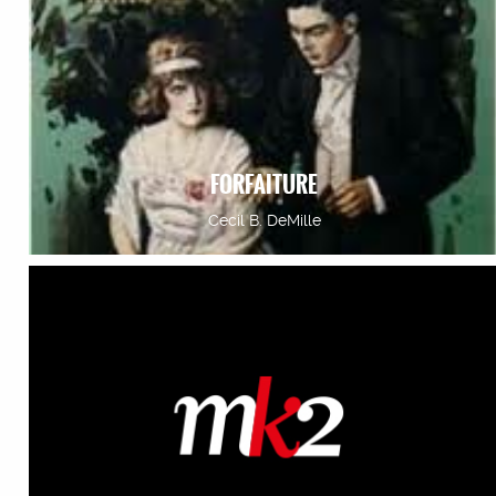
FORFAITURE
Cecil B. DeMille