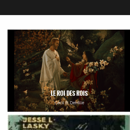
LE ROI DES ROIS
Cecil B. DeMille