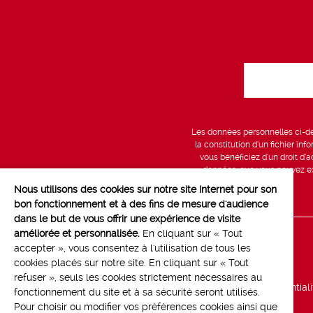
Les données personnelles ci-des
la constitution d’un fichier in
vous bénéficiez d’un droit d’a
données, que vous pouvez exe
Nous utilisons des cookies sur notre site Internet pour son
bon fonctionnement et à des fins de mesure d'audience
dans le but de vous offrir une expérience de visite
améliorée et personnalisée.
En cliquant sur « Tout
Line up
accepter », vous consentez à l'utilisation de tous les
cookies placés sur notre site. En cliquant sur « Tout
Marchés
refuser », seuls les cookies strictement nécessaires au
Politique de confidential
fonctionnement du site et à sa sécurité seront utilisés.
Pour choisir ou modifier vos préférences cookies ainsi que