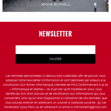
Jérôme BONNELL
NEWSLETTER
Les données personnelles ci-dessus sont collectées afin de pouvoir vous
adresser notre newsletter d’information et sont destinées par ailleurs à la
constitution d’un fichier informatique clientèle de MK2.Conformément à la loi
« informatique et libertés » du 6 janvier 1978 modifiée en 2004, vous
bénéficiez d’un droit d’accès et de rectification aux informations qui vous
concernent, ainsi qu’un droit d’opposition à l’utilisation de ces données, que
vous pouvez exercer en adressant un courrier à l’adresse suivante : 55 rue
traversière 75012 Paris ou en adressant un email à intlmarketing@mk2.com,