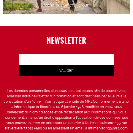
Mahamat Saleh Haroun
NEWSLETTER
Les données personnelles ci-dessus sont collectées afin de pouvoir vous
adresser notre newsletter d’information et sont destinées par ailleurs à la
constitution d’un fichier informatique clientèle de MK2.Conformément à la loi
« informatique et libertés » du 6 janvier 1978 modifiée en 2004, vous
bénéficiez d’un droit d’accès et de rectification aux informations qui vous
concernent, ainsi qu’un droit d’opposition à l’utilisation de ces données, que
vous pouvez exercer en adressant un courrier à l’adresse suivante : 55 rue
traversière 75012 Paris ou en adressant un email à intlmarketing@mk2.com,