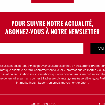
POUR SUIVRE NOTRE ACTUALITÉ,
ABONNEZ-VOUS À NOTRE NEWSLETTER
sus sont collectées afin de pouvoir vous adresser notre newsletter d’information 
formatique clientèle de MK2.Conformément à la loi « informatique et libertés » du 
ccès et de rectification aux informations qui vous concernent, ainsi qu’un droit d’op
rcer en adressant un courrier à l’adresse suivante : 55 rue traversière 75012 Par
intlmarketing@mk2.com, en précisant vos nom/prénom.
Collections France
Col