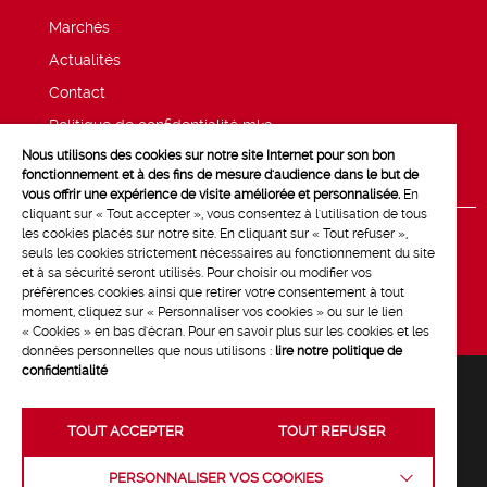
Marchés
Actualités
Contact
Politique de confidentialité mk2
Nous utilisons des cookies sur notre site Internet pour son bon
Mentions légales
fonctionnement et à des fins de mesure d'audience dans le but de
vous offrir une expérience de visite améliorée et personnalisée.
En
cliquant sur « Tout accepter », vous consentez à l'utilisation de tous
les cookies placés sur notre site. En cliquant sur « Tout refuser »,
seuls les cookies strictement nécessaires au fonctionnement du site
et à sa sécurité seront utilisés. Pour choisir ou modifier vos
préférences cookies ainsi que retirer votre consentement à tout
moment, cliquez sur « Personnaliser vos cookies » ou sur le lien
« Cookies » en bas d'écran. Pour en savoir plus sur les cookies et les
données personnelles que nous utilisons :
lire notre politique de
confidentialité
TOUT ACCEPTER
TOUT REFUSER
Crédits :
La Jungle
PERSONNALISER VOS COOKIES