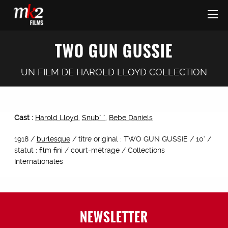
TWO GUN GUSSIE
UN FILM DE
HAROLD LLOYD COLLECTION
Cast :
Harold Lloyd
,
Snub" "
,
Bebe Daniels
1918 /
burlesque
/ titre original : TWO GUN GUSSIE / 10’ /
statut : film fini / court-métrage / Collections
Internationales
NEWSLETTER