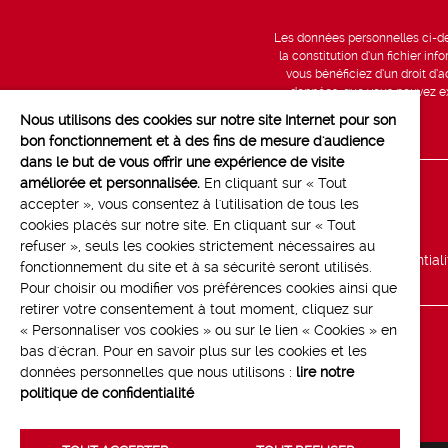
Les données personnelles ci-des
la constitution d’un fichier in
vous bénéficiez d’un droit d’a
données, que vous pouvez exe
Nous utilisons des cookies sur notre site Internet pour son
bon fonctionnement et à des fins de mesure d'audience
dans le but de vous offrir une expérience de visite
améliorée et personnalisée.
En cliquant sur « Tout
Line up
accepter », vous consentez à l'utilisation de tous les
cookies placés sur notre site. En cliquant sur « Tout
Marchés
refuser », seuls les cookies strictement nécessaires au
Politique de confidential
fonctionnement du site et à sa sécurité seront utilisés.
Pour choisir ou modifier vos préférences cookies ainsi que
retirer votre consentement à tout moment, cliquez sur
« Personnaliser vos cookies » ou sur le lien « Cookies » en
bas d'écran. Pour en savoir plus sur les cookies et les
données personnelles que nous utilisons :
lire notre
politique de confidentialité