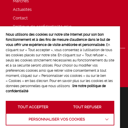
Marchés
Actualités
Contact
Politique de confidentialité mk2
Nous utilisons des cookies sur notre site Internet pour son bon
Mentions légales
fonctionnement et à des fins de mesure d'audience dans le but de
vous offrir une expérience de visite améliorée et personnalisée.
En
cliquant sur « Tout accepter », vous consentez à l'utilisation de tous
les cookies placés sur notre site. En cliquant sur « Tout refuser »,
seuls les cookies strictement nécessaires au fonctionnement du site
et à sa sécurité seront utilisés. Pour choisir ou modifier vos
préférences cookies ainsi que retirer votre consentement à tout
moment, cliquez sur « Personnaliser vos cookies » ou sur le lien
« Cookies » en bas d'écran. Pour en savoir plus sur les cookies et les
données personnelles que nous utilisons :
lire notre politique de
confidentialité
TOUT ACCEPTER
TOUT REFUSER
Crédits :
La Jungle
PERSONNALISER VOS COOKIES