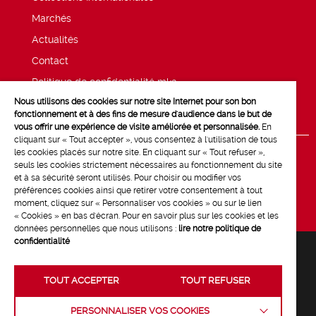
Marchés
Actualités
Contact
Politique de confidentialité mk2
Nous utilisons des cookies sur notre site Internet pour son bon
Mentions légales
fonctionnement et à des fins de mesure d'audience dans le but de
vous offrir une expérience de visite améliorée et personnalisée.
En
cliquant sur « Tout accepter », vous consentez à l'utilisation de tous
les cookies placés sur notre site. En cliquant sur « Tout refuser »,
seuls les cookies strictement nécessaires au fonctionnement du site
et à sa sécurité seront utilisés. Pour choisir ou modifier vos
préférences cookies ainsi que retirer votre consentement à tout
moment, cliquez sur « Personnaliser vos cookies » ou sur le lien
« Cookies » en bas d'écran. Pour en savoir plus sur les cookies et les
données personnelles que nous utilisons :
lire notre politique de
confidentialité
TOUT ACCEPTER
TOUT REFUSER
Crédits :
La Jungle
PERSONNALISER VOS COOKIES