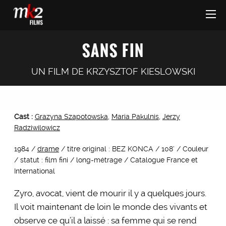
SANS FIN
UN FILM DE
KRZYSZTOF KIESLOWSKI
Cast :
Grazyna Szapotowska
,
Maria Pakulnis
,
Jerzy
Radziwilowicz
1984 /
drame
/ titre original : BEZ KONCA / 108’ / Couleur
/ statut : film fini / long-métrage / Catalogue France et
International
Zyro, avocat, vient de mourir il y a quelques jours.
Il voit maintenant de loin le monde des vivants et
observe ce qu’il a laissé : sa femme qui se rend