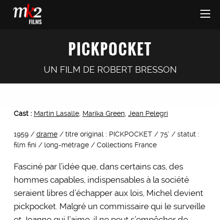
PICKPOCKET
UN FILM DE
ROBERT BRESSON
Cast :
Martin Lasalle
,
Marika Green
,
Jean Pelegri
1959 /
drame
/ titre original : PICKPOCKET / 75’ / statut :
film fini / long-métrage / Collections France
Fasciné par l’idée que, dans certains cas, des
hommes capables, indispensables à la société
seraient libres d’échapper aux lois, Michel devient
pickpocket. Malgré un commissaire qui le surveille
et Jeanne qui l’aime, il ne peut s’empêcher de