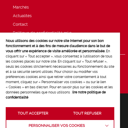
Marchés
Actualités
Contact
Politique de confidentialité mk2
Nous utilisons des cookies sur notre site Internet pour son bon
Mentions légales
fonctionnement et à des fins de mesure d'audience dans le but de
vous offrir une expérience de visite améliorée et personnalisée.
En
cliquant sur « Tout accepter », vous consentez à l'utilisation de tous
les cookies placés sur notre site. En cliquant sur « Tout refuser »,
seuls les cookies strictement nécessaires au fonctionnement du site
et à sa sécurité seront utilisés. Pour choisir ou modifier vos
préférences cookies ainsi que retirer votre consentement à tout
moment, cliquez sur « Personnaliser vos cookies » ou sur le lien
« Cookies » en bas d'écran. Pour en savoir plus sur les cookies et les
données personnelles que nous utilisons :
lire notre politique de
confidentialité
TOUT ACCEPTER
TOUT REFUSER
Crédits :
La Jungle
PERSONNALISER VOS COOKIES