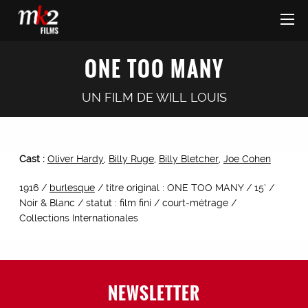
ONE TOO MANY
UN FILM DE
WILL LOUIS
Cast :
Oliver Hardy
,
Billy Ruge
,
Billy Bletcher
,
Joe Cohen
1916 /
burlesque
/ titre original : ONE TOO MANY / 15’ /
Noir & Blanc / statut : film fini / court-métrage /
Collections Internationales
NEWSLETTER