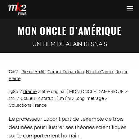
MON ONCLE D’AMÉRIQUE
UN FILM DE
ALAIN RESNAIS
Cast :
Pierre Arditi
,
Gérard Depardieu
,
Nicole Garcia
,
Roger
Pierre
1980 /
drame
/ titre original : MON ONCLE D'AMERIQUE /
121’ / Couleur / statut : film fini / long-métrage /
Collections France
Le professeur Laborit part de l’exemple de trois
destinées pour illustrer ses théories scientifiques
sur le comportement humain.