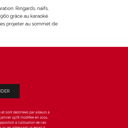
ation. Ringards, naïfs,
 1960 grâce au karaoké.
 les projeter au sommet de
et sont destinées par ailleurs à
6 janvier 1978 modifiée en 2004,
position à l’utilisation de ces
is ou en adressant un email à