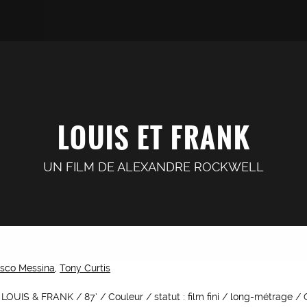
LOUIS ET FRANK
UN FILM DE
ALEXANDRE ROCKWELL
sco Messina
,
Tony Curtis
 : LOUIS & FRANK / 87’ / Couleur / statut : film fini / long-métrage /