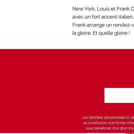
New York. Louis et Frank D
avec un fort accent italie
Frank arrange un rendez-v
la gloire. Et quelle gloire !
Les données personnelles ci-des
la constitution d’un fichier in
vous bénéficiez d’un droit d’a
données, que vous pouvez exe