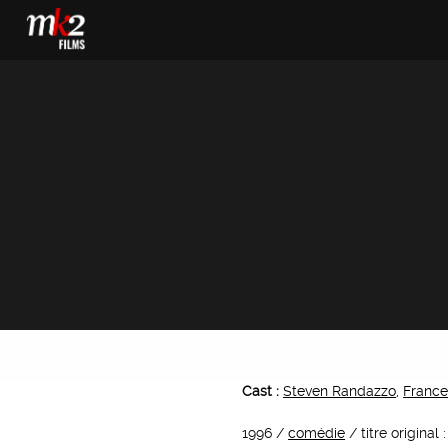
Cast :
Steven Randazzo
,
France
1996 /
comédie
/ titre original