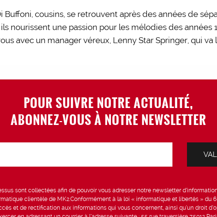
i Buffoni, cousins, se retrouvent après des années de sépar
n, ils nourissent une passion pour les mélodies des années
ous avec un manager véreux, Lenny Star Springer, qui va
POUR SUIVRE NOTRE ACTUALITÉ,
ABONNEZ-VOUS À NOTRE NEWSLETTER
sus sont collectées afin de pouvoir vous adresser notre newsletter d’information 
formatique clientèle de MK2.Conformément à la loi « informatique et libertés » du 
ccès et de rectification aux informations qui vous concernent, ainsi qu’un droit d’op
rcer en adressant un courrier à l’adresse suivante : 55 rue traversière 75012 Par