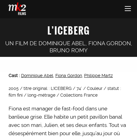
L’ICEBERG
UN FILM DE
DOMINIQUE ABEL
,
FIONA GORDON
,
BRUNO ROMY
Cast :
Dominique Abel
,
Fiona Gordon
,
Philippe Martz
2005 / titre original : L'ICEBERG / 74’ / Couleur / statut :
film fini / long-métrage / Collections France
Fiona est manager de fast-food dans une
banlieue grise. Elle habite un petit pavillon banal
avec son mari, Julien, et ses deux enfants. Tout va
désespérément bien pour elle, jusqu’au jour où