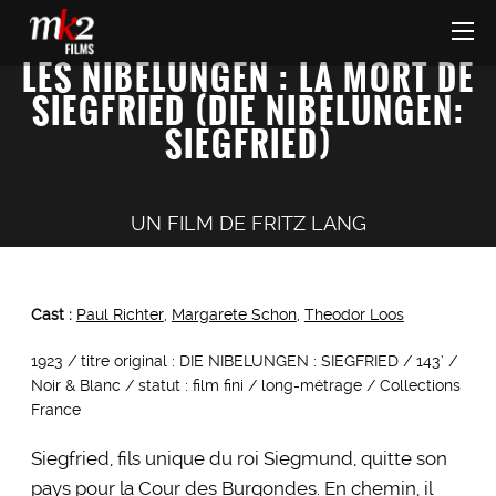
LES NIBELUNGEN : LA MORT DE
SIEGFRIED (DIE NIBELUNGEN:
SIEGFRIED)
UN FILM DE
FRITZ LANG
Cast :
Paul Richter
,
Margarete Schon
,
Theodor Loos
1923 / titre original : DIE NIBELUNGEN : SIEGFRIED / 143’ /
Noir & Blanc / statut : film fini / long-métrage / Collections
France
Siegfried, fils unique du roi Siegmund, quitte son
pays pour la Cour des Burgondes. En chemin, il