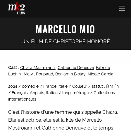
MARCELLO MIO
UN FILM DE
CHRISTOPHE HONORÉ
Cast :
Chiara Mastroianni
,
Catherine Deneuve
,
Fabrice
Luchini
,
Melvil Poupaud
,
Benjamin Biolay
,
Nicole Garcia
2024 /
comédie
/ France, Italie / Couleur / statut : film fini
/ Français, Anglais, Italien / long-métrage / Collections
Internationales
C’est l’histoire d’une femme qui s’appelle Chiara.
Elle est actrice, elle est la fille de Marcello
Mastroianni et Catherine Deneuve et le temps