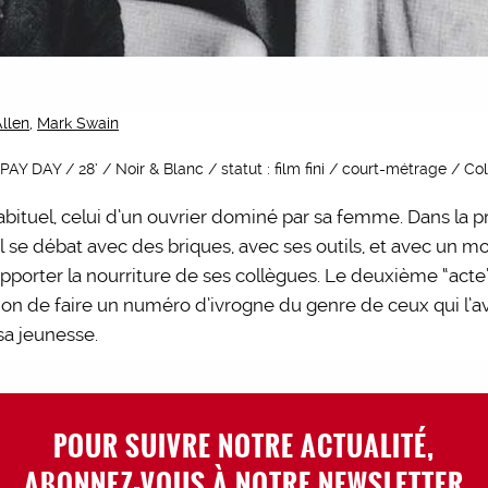
Allen
,
Mark Swain
 : PAY DAY / 28’ / Noir & Blanc / statut : film fini / court-métrage / C
habituel, celui d’un ouvrier dominé par sa femme. Dans la pr
 il se débat avec des briques, avec ses outils, et avec un 
apporter la nourriture de ses collègues. Le deuxième “acte
ion de faire un numéro d’ivrogne du genre de ceux qui l’
sa jeunesse.
POUR SUIVRE NOTRE ACTUALITÉ,
ABONNEZ-VOUS À NOTRE NEWSLETTER