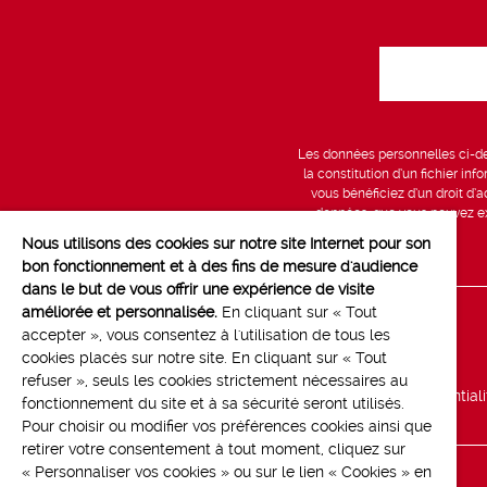
Les données personnelles ci-des
la constitution d’un fichier in
vous bénéficiez d’un droit d’a
données, que vous pouvez exe
Nous utilisons des cookies sur notre site Internet pour son
bon fonctionnement et à des fins de mesure d'audience
dans le but de vous offrir une expérience de visite
améliorée et personnalisée.
En cliquant sur « Tout
Line up
accepter », vous consentez à l'utilisation de tous les
cookies placés sur notre site. En cliquant sur « Tout
Marchés
refuser », seuls les cookies strictement nécessaires au
Politique de confidential
fonctionnement du site et à sa sécurité seront utilisés.
Pour choisir ou modifier vos préférences cookies ainsi que
retirer votre consentement à tout moment, cliquez sur
« Personnaliser vos cookies » ou sur le lien « Cookies » en