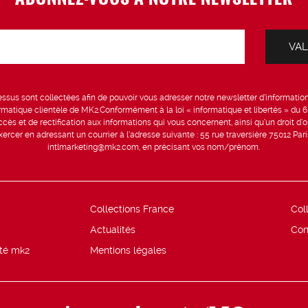
sus sont collectées afin de pouvoir vous adresser notre newsletter d’information 
formatique clientèle de MK2.Conformément à la loi « informatique et libertés » du 
ccès et de rectification aux informations qui vous concernent, ainsi qu’un droit d’op
rcer en adressant un courrier à l’adresse suivante : 55 rue traversière 75012 Par
intlmarketing@mk2.com, en précisant vos nom/prénom.
Collections France
Col
Actualités
Con
ité mk2
Mentions légales