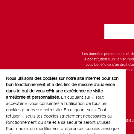
Les données personnelles ci-des
la constitution d’un fichier in
vous bénéficiez d’un droit d’a
données, que vous pouvez exe
Nous utilisons des cookies sur notre site Internet pour son
bon fonctionnement et à des fins de mesure d'audience
dans le but de vous offrir une expérience de visite
améliorée et personnalisée.
En cliquant sur « Tout
Line up
accepter », vous consentez à l'utilisation de tous les
cookies placés sur notre site. En cliquant sur « Tout
Marchés
refuser », seuls les cookies strictement nécessaires au
Politique de confidential
fonctionnement du site et à sa sécurité seront utilisés.
Pour choisir ou modifier vos préférences cookies ainsi que