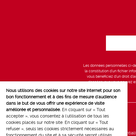
Les données personnelles ci-des
la constitution d’un fichier in
vous bénéficiez d’un droit d’a
données, que vous pouvez exe
Nous utilisons des cookies sur notre site Internet pour son
bon fonctionnement et à des fins de mesure d'audience
dans le but de vous offrir une expérience de visite
améliorée et personnalisée.
En cliquant sur « Tout
Line up
accepter », vous consentez à l'utilisation de tous les
cookies placés sur notre site. En cliquant sur « Tout
Marchés
refuser », seuls les cookies strictement nécessaires au
Politique de confidential
fonctionnement du site et à sa sécurité seront utilisés.